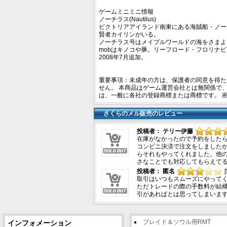
ゲームミニミニ情報
ノーチラス(Nautilus)
ビクトリアアイランド南東にある海賊船・ノー
賢者カイリンがいる。
ノーチラス号はメイプルワールドの海をさまよ
mobはキノコや豚。リーフロード・フロリナ
2008年7月追加。
重要事項：未成年の方は、保護者の同意を得た
せん。 本商品はゲーム運営会社とは無関係で
は、一般に各社の登録商標または商標です。 
さくらのメル販売のレビュー
投稿者： テリー伊藤
在庫がなかったので予約をしたら
コンビニ決済で注文をしました
らそれもやってくれました。他の
さなことでも対応してもらえて
投稿者： 匿名
取引はいつもスムーズにやって
ただトレードの際の手数料が結
引があればとは思ってしまいま
ブレイド＆ソウル用RMT
インフォメーション