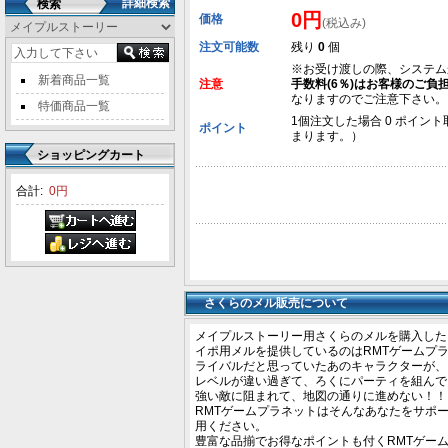
詳細検索
検索
0円
価格
(税込み)
注文可能数
残り
0
個
※お受け渡しの際、システム
新着商品一覧
注意
手数料(6％)はお客様のご負
なりますのでご注意下さい。
特価商品一覧
1個注文した場合 0 ポイント
ポイント
まります。）
ショッピングカート
合計:
0円
さくらのメル販売について
メイプルストーリー用さくらのメルを購入した
イポ用メルを提供しているのはRMTゲームプ
ライバルだと思っていたあのキャラクターが、
レベルが違い過ぎて、ろくにパーティを組んで
強い敵に阻まれて、地図の通りに進めない！！
RMTゲームプラネットはそんなあなたをサポ
用ください。
豊富な品揃でお得なポイントも付くRMTゲー