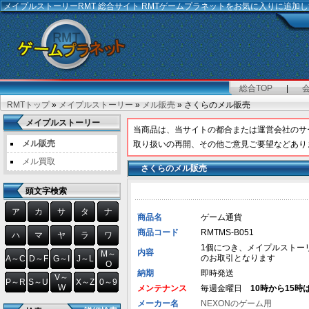
メイプルストーリーRMT
総合サイト RMTゲームプラネットをお気に入りに追加
総合TOP
|
RMTトップ
»
メイプルストーリー
»
メル販売
» さくらのメル販売
メイプルストーリー
当商品は、当サイトの都合または運営会社のサ
メル販売
取り扱いの再開、その他ご意見ご要望などあり
メル買取
さくらのメル販売
頭文字検索
ア
カ
サ
タ
ナ
商品名
ゲーム通貨
商品コード
RMTMS-B051
ハ
マ
ヤ
ラ
ワ
1個につき、メイプルストーリー用
内容
M～
のお取引となります
A～C
D～F
G～I
J～L
O
納期
即時発送
V～
P～R
S～U
X～Z
0～9
W
メンテナンス
毎週金曜日
10時から15
メーカー名
NEXONのゲーム用