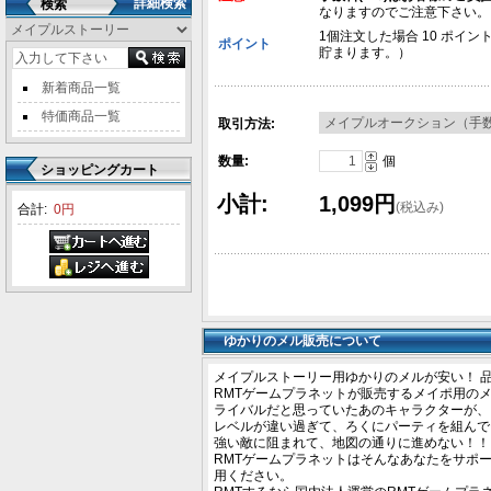
詳細検索
検索
なりますのでご注意下さい。
1個注文した場合 10 ポイン
ポイント
貯まります。）
新着商品一覧
特価商品一覧
取引方法:
数量:
個
ショッピングカート
小計:
1,099円
(税込み)
合計:
0円
ゆかりのメル販売について
メイプルストーリー用ゆかりのメルが安い！ 
RMTゲームプラネットが販売するメイポ用の
ライバルだと思っていたあのキャラクターが、
レベルが違い過ぎて、ろくにパーティを組んで
強い敵に阻まれて、地図の通りに進めない！！
RMTゲームプラネットはそんなあなたをサポ
用ください。