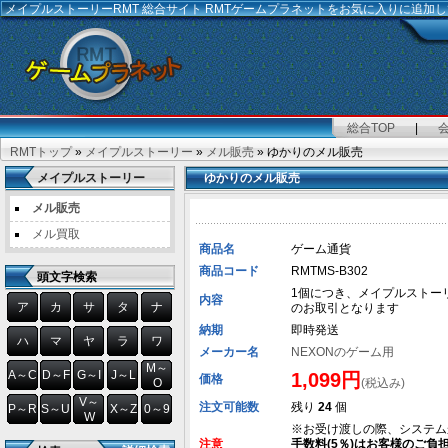
メイプルストーリーRMT
総合サイト RMTゲームプラネットをお気に入りに追加
総合TOP
|
RMTトップ
»
メイプルストーリー
»
メル販売
» ゆかりのメル販売
メイプルストーリー
ゆかりのメル販売
メル販売
メル買取
商品名
ゲーム通貨
商品コード
RMTMS-B302
頭文字検索
1個につき、メイプルストーリー用
内容
ア
カ
サ
タ
ナ
のお取引となります
納期
即時発送
ハ
マ
ヤ
ラ
ワ
メーカー名
NEXONのゲーム用
M～
A～C
D～F
G～I
J～L
1,099円
価格
O
(税込み)
V～
注文可能数
残り
24
個
P～R
S～U
X～Z
0～9
W
※お受け渡しの際、システム
注意
手数料(5％)はお客様のご負