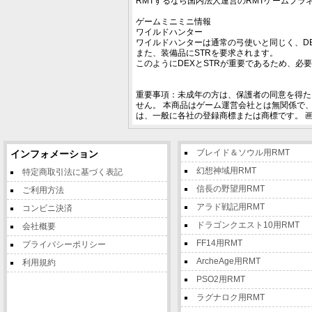
RMTするなら国内法人運営のRMTゲームプラ
ゲームミニミニ情報
ワイルドハンター
ワイルドハンターは通常の弓使いと同じく、D
また、装備品にSTRを要求されます。
このようにDEXとSTRが重要であるため、必要
重要事項：未成年の方は、保護者の同意を得た
せん。 本商品はゲーム運営会社とは無関係で
は、一般に各社の登録商標または商標です。 
ブレイド＆ソウル用RMT
インフォメーション
幻想神域用RMT
特定商取引法に基づく表記
信長の野望用RMT
ご利用方法
アラド戦記用RMT
コンビニ決済
ドラゴンクエスト10用RMT
会社概要
FF14用RMT
プライバシーポリシー
ArcheAge用RMT
利用規約
PSO2用RMT
ラグナロク用RMT