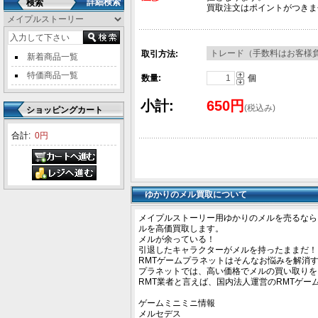
詳細検索
検索
買取注文はポイントがつきま
取引方法:
新着商品一覧
特価商品一覧
数量:
個
小計:
650円
(税込み)
ショッピングカート
合計:
0円
ゆかりのメル買取について
メイプルストーリー用ゆかりのメルを売るなら
ルを高価買取します。
メルが余っている！
引退したキャラクターがメルを持ったままだ！
RMTゲームプラネットはそんなお悩みを解消す
プラネットでは、高い価格でメルの買い取りを
RMT業者と言えば、国内法人運営のRMTゲー
ゲームミニミニ情報
メルセデス