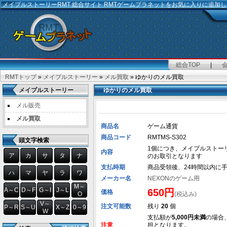
メイプルストーリーRMT
総合サイト RMTゲームプラネットをお気に入りに追加
総合TOP
|
RMTトップ
»
メイプルストーリー
»
メル買取
» ゆかりのメル買取
メイプルストーリー
ゆかりのメル買取
メル販売
メル買取
商品名
ゲーム通貨
商品コード
RMTMS-S302
頭文字検索
1個につき、メイプルストーリー用
内容
ア
カ
サ
タ
ナ
のお取引となります
支払時期
商品受領後、24時間以内に
ハ
マ
ヤ
ラ
ワ
メーカー名
NEXONのゲーム用
M～
A～C
D～F
G～I
J～L
650円
価格
O
(税込み)
V～
注文可能数
残り
20
個
P～R
S～U
X～Z
0～9
W
支払額が
5,000円未満
の場合
注意
担となります。