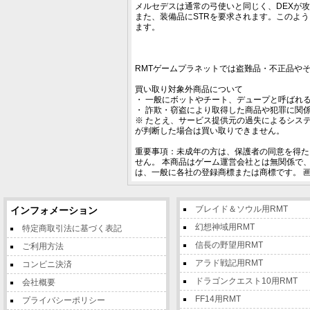
メルセデスは通常の弓使いと同じく、DEXが
また、装備品にSTRを要求されます。このように
ます。
RMTゲームプラネットでは盗難品・不正品や
買い取り対象外商品について
・ 一般にボットやチート、デュープと呼ばれ
・ 詐欺・窃盗により取得した商品や犯罪に関
※ たとえ、サービス提供元の過失によるシス
が判断した場合は買い取りできません。
重要事項：未成年の方は、保護者の同意を得た
せん。 本商品はゲーム運営会社とは無関係で
は、一般に各社の登録商標または商標です。 
ブレイド＆ソウル用RMT
インフォメーション
幻想神域用RMT
特定商取引法に基づく表記
信長の野望用RMT
ご利用方法
アラド戦記用RMT
コンビニ決済
ドラゴンクエスト10用RMT
会社概要
FF14用RMT
プライバシーポリシー