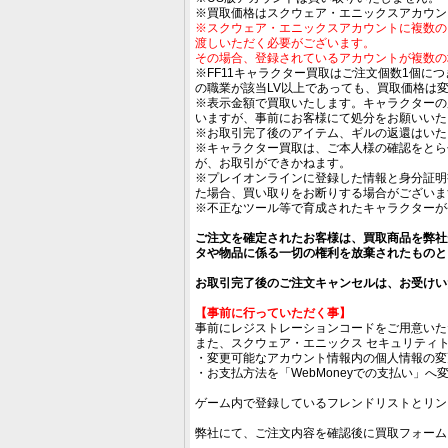
※買取価格はスクウェア・エニックスアカウン
※スクウェア・エニックスアカウントに複数の
渡しいただく必要がございます。
その場合、登録されているアカウントが複数の
※FF11キャラクター買取はご注文個数1個に
の職業が該当LV以上であっても、買取価格は
※表示金額で買取いたします。キャラクターの
いますが、事前にお客様にて処分をお願いいた
※お取引完了後のアイテム、ギルの返還はいた
※キャラクター買取は、ご本人様の確認をとら
が、お取引ができかねます。
※プレイオンラインに登録した情報と身分証明
た場合、買い取りをお断りする場合がございま
※不正なツール等で育成されたキャラクターが
ご注文を確定されたお客様は、買取商品を弊社
タや物品に係る一切の権利を放棄されたものと
お取引完了後のご注文キャンセルは、お受けい
【事前に行っていただく事】
事前にレジストレーションコードをご用意いた
また、スクウェア・エニックス セキュリティ
・変更可能なアカウント情報内の個人情報の変
・お支払方法を「WebMoneyでの支払い」へ
ゲーム内で登録しているフレンドリストとリン
弊社にて、ご注文内容を確認後に買取フォーム