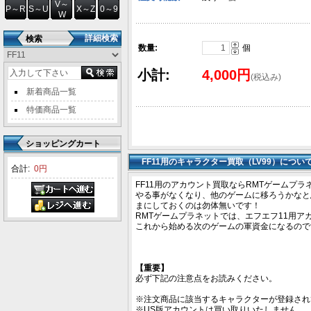
V～
P～R
S～U
X～Z
0～9
W
詳細検索
検索
数量:
個
小計:
4,000円
(税込み)
新着商品一覧
特価商品一覧
ショッピングカート
FF11用のキャラクター買取（LV99）につい
合計:
0円
FF11用のアカウント買取ならRMTゲームプラ
やる事がなくなり、他のゲームに移ろうかなと
まにしておくのは勿体無いです！
RMTゲームプラネットでは、エフエフ11用
これから始める次のゲームの軍資金になるので
【重要】
必ず下記の注意点をお読みください。
※注文商品に該当するキャラクターが登録され
※US版アカウントは買い取りいたしません。