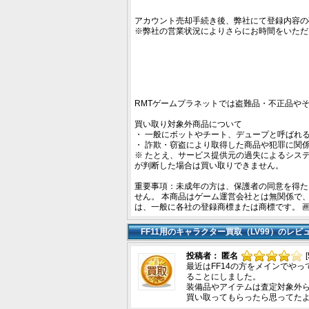
アカウント売却手続き後、弊社にて登録内容の
※弊社の営業状況によりさらにお時間をいただ
RMTゲームプラネットでは盗難品・不正品や
買い取り対象外商品について
・ 一般にボットやチート、デュープと呼ばれ
・ 詐欺・窃盗により取得した商品や犯罪に関
※ たとえ、サービス提供元の過失によるシス
が判断した場合は買い取りできません。
重要事項：未成年の方は、保護者の同意を得た
せん。 本商品はゲーム運営会社とは無関係で
は、一般に各社の登録商標または商標です。 
FF11用のキャラクター買取（LV99）のレビ
投稿者： 匿名
最近はFF14の方をメインでや
ることにしました。
装備品やアイテムは査定対象外
買い取ってもらったら思ってた