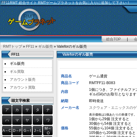
FF11RMT
総合サイト RMTゲームプラネットをお気に入りに追加して下さい！
総合TOP
|
RMTトップ
»
FF11
»
ギル販売
» Valeforのギル販売
FF11
Valeforのギル販売
ギル販売
ギル買取
商品名
ゲーム通貨
アカウント販売
商品コード
RMTFF11-B083
アカウント買取
1個につき、ファイナルファンタジ
内容
ギル(Gil)のお取引となります
頭文字検索
納期
即時発送
メーカー名
スクウェア・エニックスのゲ
ア
カ
サ
タ
ナ
表示価格は1個あたりの単価です。
1個から29個 注文すると
ハ
マ
ヤ
ラ
ワ
30個から54個 注文すると
価格
55個から104個 注文すると
M～
A～C
D～F
G～I
J～L
105個から204個 注文すると
O