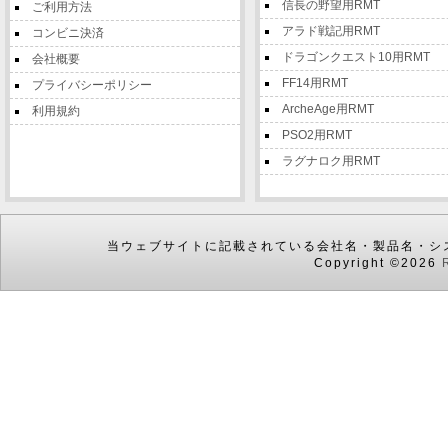
信長の野望用RMT
ご利用方法
アラド戦記用RMT
コンビニ決済
ドラゴンクエスト10用RMT
会社概要
FF14用RMT
プライバシーポリシー
ArcheAge用RMT
利用規約
PSO2用RMT
ラグナロク用RMT
当ウェブサイトに記載されている会社名・製品名・シ
Copyright ©2026