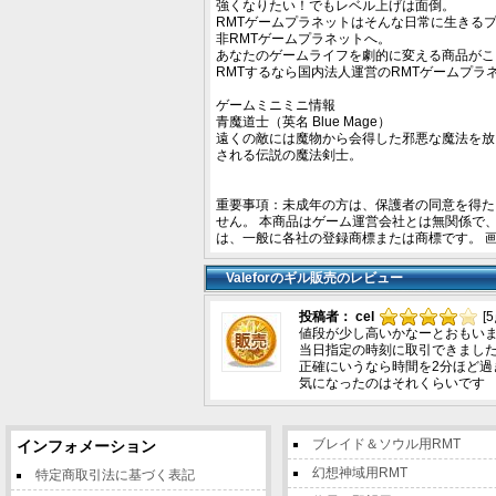
強くなりたい！でもレベル上げは面倒。
RMTゲームプラネットはそんな日常に生きる
非RMTゲームプラネットへ。
あなたのゲームライフを劇的に変える商品がこ
RMTするなら国内法人運営のRMTゲームプラ
ゲームミニミニ情報
青魔道士（英名 Blue Mage）
遠くの敵には魔物から会得した邪悪な魔法を放
される伝説の魔法剣士。
重要事項：未成年の方は、保護者の同意を得た
せん。 本商品はゲーム運営会社とは無関係で
は、一般に各社の登録商標または商標です。 
Valeforのギル販売のレビュー
投稿者： cel
[
値段が少し高いかなーとおもい
当日指定の時刻に取引できまし
正確にいうなら時間を2分ほど過
気になったのはそれくらいです
ブレイド＆ソウル用RMT
インフォメーション
幻想神域用RMT
特定商取引法に基づく表記