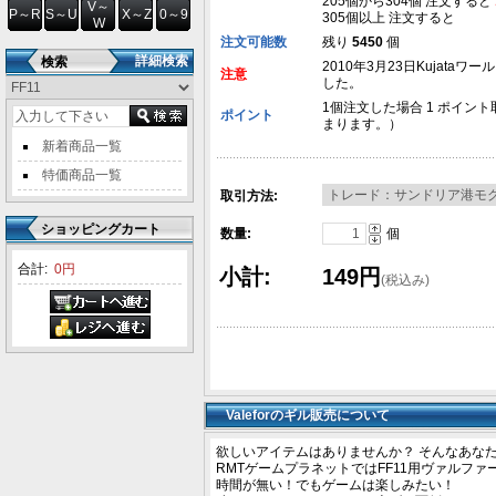
205個から304個 注文すると
V～
P～R
S～U
X～Z
0～9
305個以上 注文すると
W
注文可能数
残り
5450
個
詳細検索
検索
2010年3月23日Kujataワ
注意
した。
1個注文した場合 1 ポイント
ポイント
まります。）
新着商品一覧
特価商品一覧
取引方法:
ショッピングカート
数量:
個
合計:
0円
小計:
149円
(税込み)
Valeforのギル販売について
欲しいアイテムはありませんか？ そんなあなた
RMTゲームプラネットではFF11用ヴァルフ
時間が無い！でもゲームは楽しみたい！