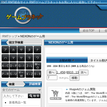
RMT
RMT総合サイト RMTゲームプラネットをお気に入りに追加して下さい！
総合TOP
|
RMTトップ
» NEXONのゲーム用
頭文字検索
NEXONのゲーム用
ア
カ
サ
タ
ナ
ハ
マ
ヤ
ラ
ワ
お勧め順
タイトル順(
M～
A～C
D～F
G～I
J～L
193
-
224
番目を表示 (
389
ある商品のうち)
O
V～
1...
4
5
6
8
9
10
...13
7
P～R
S～U
X～Z
0～9
W
ページへ
詳細検索
検索
Hugo4のジェム買取
内容: 1個につき、HIT：The Worl
HIT：The World用Hugo4のジェ
を納得の高価買取しています。ジェムは
新着商品一覧