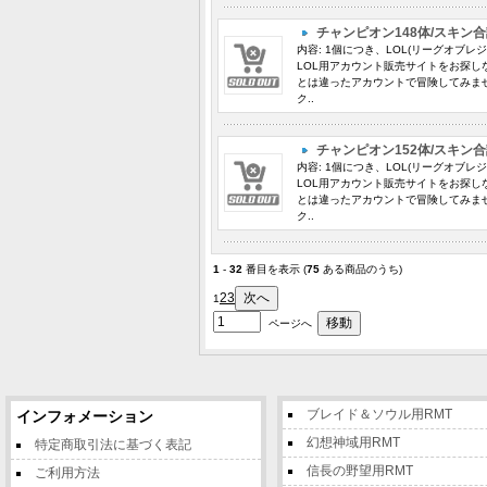
チャンピオン148体/スキン合
内容: 1個につき、LOL(リーグオブレ
LOL用アカウント販売サイトをお探し
とは違ったアカウントで冒険してみま
ク..
チャンピオン152体/スキン合
内容: 1個につき、LOL(リーグオブレ
LOL用アカウント販売サイトをお探し
とは違ったアカウントで冒険してみま
ク..
1
-
32
番目を表示 (
75
ある商品のうち)
2
3
1
ページへ
ブレイド＆ソウル用RMT
インフォメーション
幻想神域用RMT
特定商取引法に基づく表記
信長の野望用RMT
ご利用方法