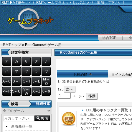
RMT
RMT総合サイト RMTゲームプラネットをお気に入りに追加して下さい！
総合TOP
|
RMTトップ
» Riot Gamesのゲーム用
頭文字検索
Riot Gamesのゲーム用
ア
カ
サ
タ
ナ
ハ
マ
ヤ
ラ
ワ
お勧め順
タイトル順(
M～
A～C
D～F
G～I
J～L
1
-
32
番目を表示 (
75
ある商品のうち)
O
V～
2
3
1
P～R
S～U
X～Z
0～9
W
ページへ
詳細検索
検索
LOL用のキャラクター買取（
内容: 1個につき、LOL(リーグオブレ
リーグオブレジェンド用のアカウント
RMTゲームプラネットでは、お客様に
新着商品一覧
をしています！..