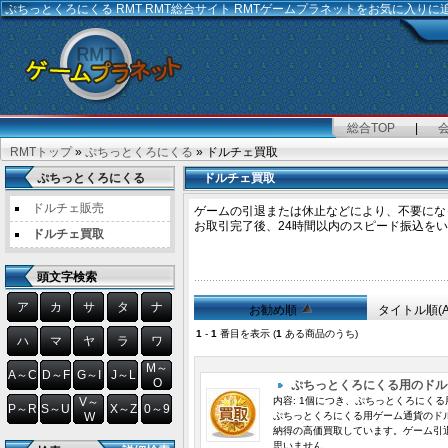
ぷちっとくろにくる RMT
RMT総合サイト RMTゲームプラネットをお気に入りに
総合TOP
|
RMTトップ
»
ぷちっとくろにくる
» ドルチェ買取
ぷちっとくろにくる
ドルチェ買取
ドルチェ販売
ゲームの引退または休止などにより、不要にな
お取引完了後、24時間以内のスピード振込を
ドルチェ買取
頭文字検索
ア
カ
サ
タ
ナ
お勧め順
タイトル順(
1
-
1
番目を表示 (
1
ある商品のうち)
ハ
マ
ヤ
ラ
ワ
M～
A～C
D～F
G～I
J～L
O
ぷちっとくろにくる用のドル
V～
内容: 1個につき、ぷちっとくろにくる用
P～R
S～U
X～Z
0～9
W
ぷちっとくろにくる用ゲーム通貨のドル
納得の高価買取しています。ゲーム引
思いません..