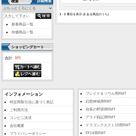
詳細検索
検索
1
-
1
番目を表示 (
1
ある商品のうち)
新着商品一覧
特価商品一覧
ショッピングカート
合計:
0円
ブレイド＆ソウル用RMT
インフォメーション
幻想神域用RMT
特定商取引法に基づく表記
信長の野望用RMT
ご利用方法
アラド戦記用RMT
コンビニ決済
ドラゴンクエスト10用RMT
会社概要
FF14用RMT
プライバシーポリシー