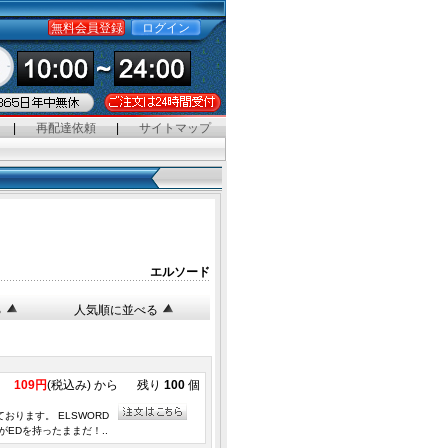
無料会員登録
ログイン
|
再配達依頼
|
サイトマップ
。
エルソード
る
人気順に並べる
109円
(税込み) から
残り
100
個
ります。 ELSWORD
EDを持ったままだ！..