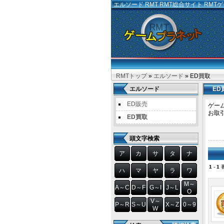
エルソード RMT
RMT総合サイト RM
RMTトップ
»
エルソード
» ED買取
エルソード
ED
ED販売
ゲー
お取
ED買取
頭文字検索
ア
カ
サ
タ
ナ
1
-
1
番
ハ
マ
ヤ
ラ
ワ
M～
A～C
D～F
G～I
J～L
O
V～
P～R
S～U
X～Z
0～9
W