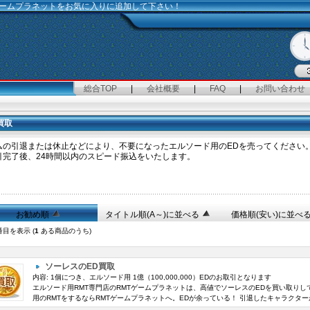
Tゲームプラネットをお気に入りに追加して下さい！
総合TOP
|
会社概要
|
FAQ
|
お問い合わせ
買取
ムの引退または休止などにより、不要になったエルソード用のEDを売ってください
引完了後、24時間以内のスピード振込をいたします。
お勧め順
タイトル順(A～)に並べる
価格順(安い)に並べ
目を表示 (
1
ある商品のうち)
ソーレスのED買取
内容: 1個につき、エルソード用 1億（100,000,000）EDのお取引となります
エルソード用RMT専門店のRMTゲームプラネットは、高値でソーレスのEDを買い取りしてお
用のRMTをするならRMTゲームプラネットへ。EDが余っている！ 引退したキャラクターが