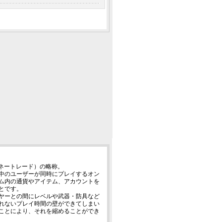
アルマネートレード）の略称。
中のユーザーが同時にプレイするオン
ム内の通貨やアイテム、アカウントを
とです。
ヤーとの間にレベルや武器・防具など
れないプレイ時間の壁ができてしまい
ことにより、それを縮めることができ