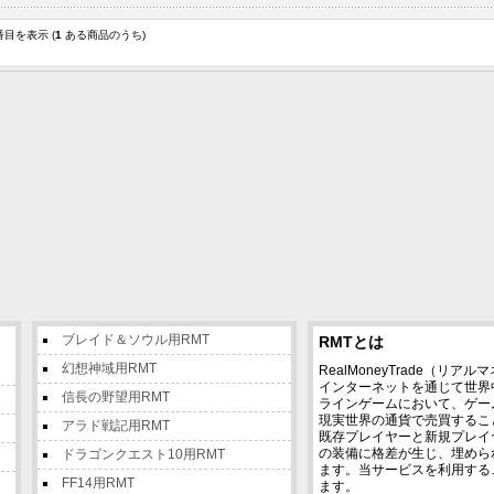
目を表示 (
1
ある商品のうち)
ブレイド＆ソウル用RMT
RMTとは
幻想神域用RMT
RealMoneyTrade（リ
インターネットを通じて世界
信長の野望用RMT
ラインゲームにおいて、ゲー
現実世界の通貨で売買するこ
アラド戦記用RMT
既存プレイヤーと新規プレイ
の装備に格差が生じ、埋めら
ドラゴンクエスト10用RMT
ます。当サービスを利用する
FF14用RMT
ます。