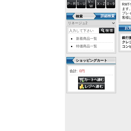
V～
P～R
S～U
X～Z
0～9
RM
W
ます
プレ
詳細検索
検索
客様
お
銀行
新着商品一覧
クレ
特価商品一覧
コンビ
ショッピングカート
合計:
0円