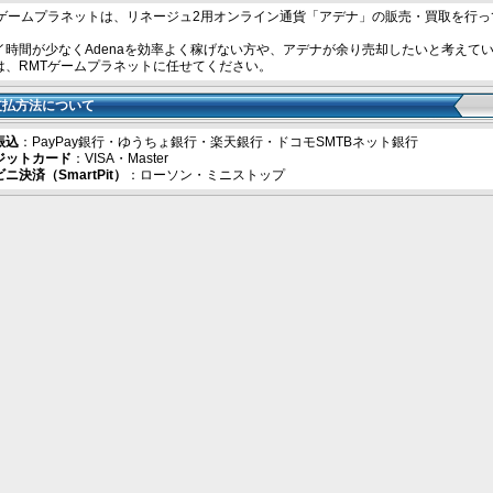
Tゲームプラネットは、リネージュ2用オンライン通貨「アデナ」の販売・買取を行っ
。
イ時間が少なくAdenaを効率よく稼げない方や、アデナが余り売却したいと考えて
は、RMTゲームプラネットに任せてください。
支払方法について
振込
：PayPay銀行・ゆうちょ銀行・楽天銀行・ドコモSMTBネット銀行
ジットカード
：VISA・Master
ニ決済（SmartPit）
：ローソン・ミニストップ