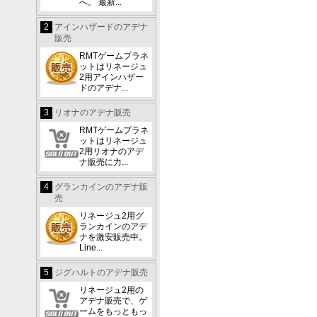
へ。 最新...
2
アインハザードのアデナ
販売
RMTゲームプラネ
ットはリネージュ
2用アインハザー
ドのアデナ...
3
リオナのアデナ販売
RMTゲームプラネ
ットはリネージュ
2用リオナのアデ
ナ販売に力...
4
グランカインのアデナ販
売
リネージュ2用グ
ランカインのアデ
ナを激安販売中。
Line...
5
ジグハルトのアデナ販売
リネージュ2用の
アデナ販売で、ゲ
ームをもっともっ