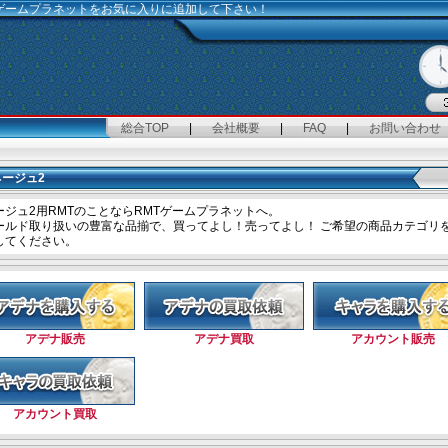
MTゲームプラネットをお気に入りに追加して下さい！
総合TOP
|
会社概要
|
FAQ
|
お問い合わせ
ネージュ2
ージュ2用RMTのことならRMTゲームプラネットへ。
ールド取り扱いの豊富な品揃で、買ってよし！売ってよし！ ご希望の商品カテゴリ
してください。
アデナ販売
アデナ買取
アカウント販売
アカウント買取