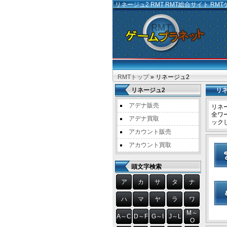
リネージュ2 RMT
RMT総合サイト R
RMTトップ
» リネージュ2
リネージュ2
リ
アデナ販売
リネ
全ワ
アデナ買取
ック
アカウント販売
アカウント買取
頭文字検索
ア
カ
サ
タ
ナ
ハ
マ
ヤ
ラ
ワ
M～
A～C
D～F
G～I
J～L
O