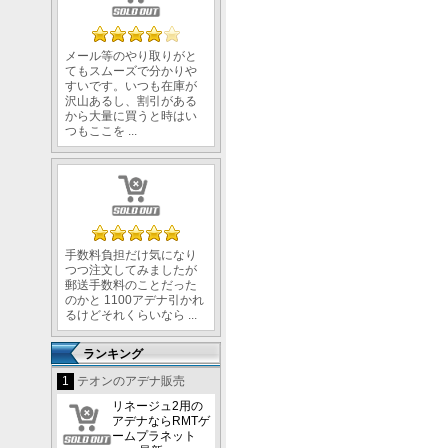
メール等のやり取りがと
てもスムーズで分かりや
すいです。いつも在庫が
沢山あるし、割引がある
から大量に買うと時はい
つもここを ...
手数料負担だけ気になり
つつ注文してみましたが
郵送手数料のことだった
のかと 1100アデナ引かれ
るけどそれくらいなら ...
ランキング
1
テオンのアデナ販売
リネージュ2用の
アデナならRMTゲ
ームプラネット