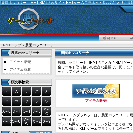
農園ホッコリーナ RMT
RMT総合サイト RMTゲームプラネットをお気に入りに追
総合TOP
|
RMTトップ
» 農園ホッコリーナ
農園ホッコリーナ
農園ホッコリーナ
アイテム販売
農園ホッコリーナ用RMTのことならRMTゲー
全ワールド取り扱いの豊富な品揃で、買ってよ
アイテム買取
ックしてください。
頭文字検索
ア
カ
サ
タ
ナ
アイテム販売
ハ
マ
ヤ
ラ
ワ
M～
A～C
D～F
G～I
J～L
O
RMTゲームプラネットは、農園ホッコリーナ
V～
っています。
P～R
S～U
X～Z
0～9
W
プレイ時間が少なくアイテムを効率よく稼げな
るお客様は、RMTゲームプラネットに任せて