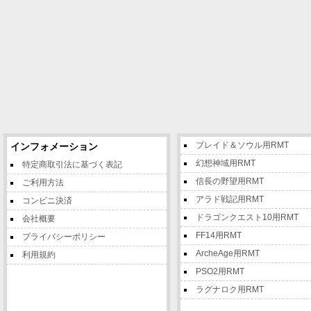
ブレイド＆ソウル用RMT
インフォメーション
幻想神域用RMT
特定商取引法に基づく表記
信長の野望用RMT
ご利用方法
アラド戦記用RMT
コンビニ決済
ドラゴンクエスト10用RMT
会社概要
FF14用RMT
プライバシーポリシー
ArcheAge用RMT
利用規約
PSO2用RMT
ラグナロク用RMT