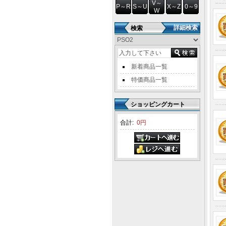
V～
P～R
S～U
X～Z
0～9
W
詳細検索
検索
新着商品一覧
特価商品一覧
ショッピングカート
合計:
0円