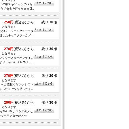
用Ship06 ケンのメセ
たメセタを持ったまま引..
250円
(税込み) から
残り
30
個
取引となります
ください。 ファンタシースタ
したキャラクターがメ..
270円
(税込み) から
残り
30
個
取引となります
ファンタシースターオンライン
り、余ったメセタは、..
270円
(税込み) から
残り
30
個
取引となります
ットへご依頼ください！ ファ
ったメセタを持ったま..
290円
(税込み) から
残り
30
個
取引となります
Ship10 ナウシズのメセ
キャラクターがメセ..