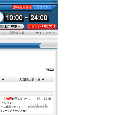
無料会員登録
ログイン
|
再配達依頼
|
サイトマップ
PSO2
る
人気順に並べる
270円
(税込み) から
残り
30
個
取引となります
ットへご依頼ください！ ファ
キャラクターがメセタ..