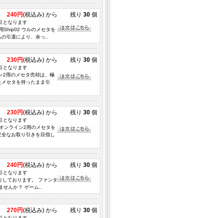
240円
(税込み) から
残り
30
個
取引となります
Ship02 ウルのメセタを
の引退により、余っ..
230円
(税込み) から
残り
30
個
取引となります
イン2用のメセタ売却は、極
たメセタを持ったまま引
230円
(税込み) から
残り
30
個
取引となります
ターオンライン2用のメセタを
安全なお取り引きを目指し
240円
(税込み) から
残り
30
個
取引となります
取りしております。 ファンタ
せんか？ ゲーム..
270円
(税込み) から
残り
30
個
取引となります