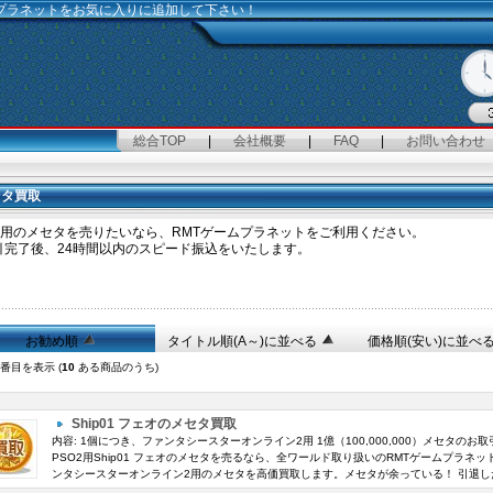
ムプラネットをお気に入りに追加して下さい！
総合TOP
|
会社概要
|
FAQ
|
お問い合わせ
セタ買取
O2用のメセタを売りたいなら、RMTゲームプラネットをご利用ください。
引完了後、24時間以内のスピード振込をいたします。
お勧め順
タイトル順(A～)に並べる
価格順(安い)に並べ
番目を表示 (
10
ある商品のうち)
Ship01 フェオのメセタ買取
内容: 1個につき、ファンタシースターオンライン2用 1億（100,000,000）メセタのお
PSO2用Ship01 フェオのメセタを売るなら、全ワールド取り扱いのRMTゲームプラネ
ンタシースターオンライン2用のメセタを高価買取します。メセタが余っている！ 引退した