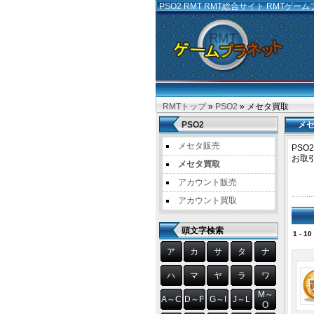
PSO2 RMT
RMT総合サイト RMTゲー
RMTトップ
»
PSO2
» メセタ買取
PSO2
メ
メセタ販売
PS
お取
メセタ買取
アカウント販売
アカウント買取
頭文字検索
1
-
10
ア
カ
サ
タ
ナ
ハ
マ
ヤ
ラ
ワ
M～
A～C
D～F
G～I
J～L
O