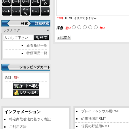
A～C
D～F
G～I
J～L
O
V～
P～R
S～U
X～Z
0～9
W
HTML は使用できません!
ご注意:
詳細検索
検索
採点:
悪い
良い
新着商品一覧
特価商品一覧
ショッピングカート
合計:
0円
ブレイド＆ソウル用RMT
インフォメーション
幻想神域用RMT
特定商取引法に基づく表記
信長の野望用RMT
ご利用方法