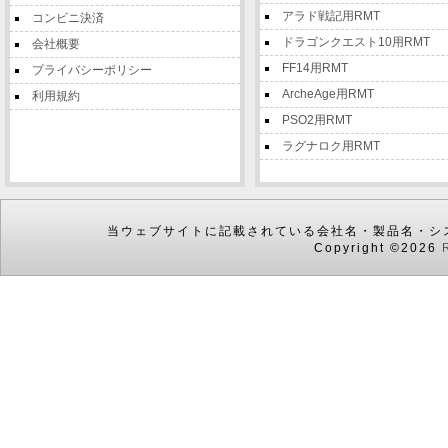
アラド戦記用RMT
コンビニ決済
ドラゴンクエスト10用RMT
会社概要
FF14用RMT
プライバシーポリシー
ArcheAge用RMT
利用規約
PSO2用RMT
ラグナロク用RMT
当ウェブサイトに記載されている会社名・製品名・シ
Copyright ©2026