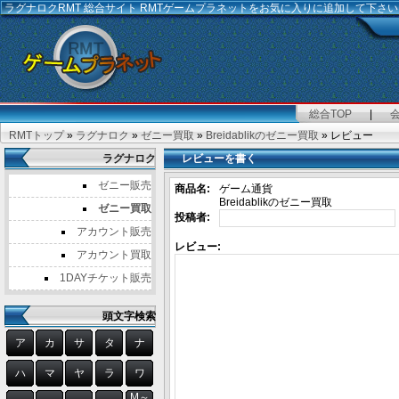
ラグナロクRMT
総合サイト RMTゲームプラネットをお気に入りに追加して下さい
総合TOP
|
RMTトップ
»
ラグナロク
»
ゼニー買取
»
Breidablikのゼニー買取
» レビュー
ラグナロク
レビューを書く
ゼニー販売
商品名:
ゲーム通貨
Breidablikのゼニー買取
ゼニー買取
投稿者:
アカウント販売
レビュー:
アカウント買取
1DAYチケット販売
頭文字検索
ア
カ
サ
タ
ナ
ハ
マ
ヤ
ラ
ワ
M～