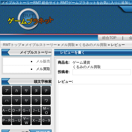
メイプルストーリーRMT
総合サイト RMTゲームプラネットをお気に入りに追加
総合TOP
|
RMTトップ
»
メイプルストーリー
»
メル買取
»
くるみのメル買取
» レビュー
メイプルストーリー
レビューを書く
メル販売
商品名:
ゲーム通貨
くるみのメル買取
メル買取
投稿者:
頭文字検索
レビュー:
ア
カ
サ
タ
ナ
ハ
マ
ヤ
ラ
ワ
M～
A～C
D～F
G～I
J～L
O
V～
P～R
S～U
X～Z
0～9
W