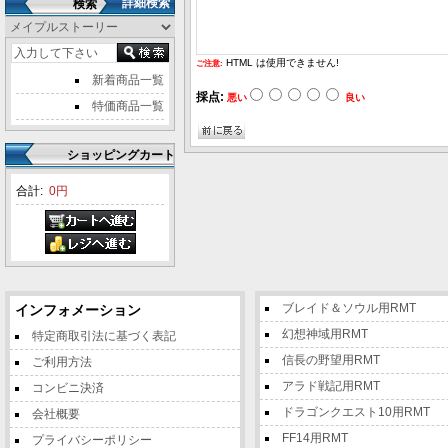
詳細検索
検索
HTML は使用できません!
ご注意:
新着商品一覧
採点:
悪い
良い
特価商品一覧
ショッピングカート
合計:
0円
ブレイド＆ソウル用RMT
インフォメーション
幻想神域用RMT
特定商取引法に基づく表記
信長の野望用RMT
ご利用方法
アラド戦記用RMT
コンビニ決済
ドラゴンクエスト10用RMT
会社概要
FF14用RMT
プライバシーポリシー