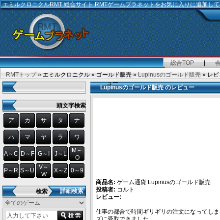
エミルクロニクルRMT
総合サイト RMTゲームプラネットをお気に入りに追加し
総合TOP
|
RMTトップ
» エミルクロニクル » ゴールド販売 »
Lupinusのゴールド販売
» レビ
ュー
Lupinusのゴールド販売 のレビュー
頭文字検索
ア
カ
サ
タ
ナ
ハ
マ
ヤ
ラ
ワ
M～
A～C
D～F
G～I
J～L
O
V～
P～R
S～U
X～Z
0～9
W
商品名:
ゲーム通貨 Lupinusのゴールド販売
投稿者:
コルト
詳細検索
検索
レビュー:
仕事の都合で時間ギリギリの注文になってしま
ズに受取できました。