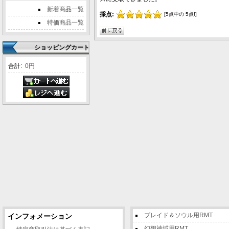
新着商品一覧
採点:
[5点中の 5点!]
特価商品一覧
ショッピングカート
合計:
0円
ブレイド＆ソウル用RMT
インフォメーション
幻想神域用RMT