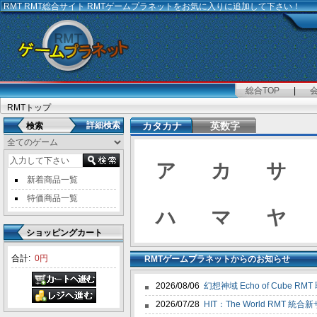
RMT
RMT総合サイト RMTゲームプラネットをお気に入りに追加して下さい！
総合TOP
|
RMTトップ
詳細検索
カタカナ
英数字
検索
ア
カ
サ
新着商品一覧
特価商品一覧
ハ
マ
ヤ
ショッピングカート
合計:
0円
RMTゲームプラネットからのお知らせ
2026/08/06
幻想神域 Echo of Cube R
2026/07/28
HIT：The World RMT 